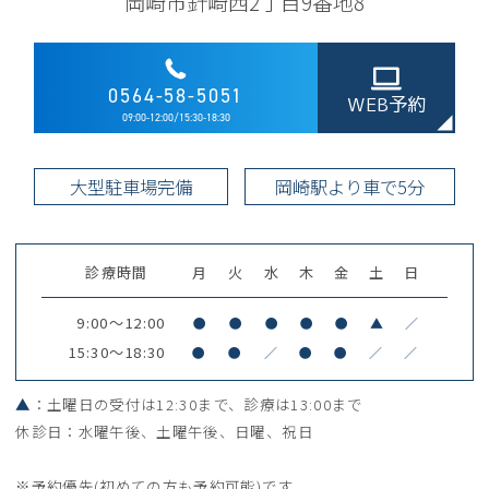
岡崎市針崎西2丁目9番地8
0564-58-5051
WEB予約
09:00-12:00/15:30-18:30
大型駐車場完備
岡崎駅より車で5分
診療時間
月
火
水
木
金
土
日
9:00～12:00
●
●
●
●
●
▲
／
15:30～18:30
●
●
／
●
●
／
／
▲
：土曜日の受付は12:30まで、診療は13:00まで
休診日：水曜午後、土曜午後、日曜、祝日
※予約優先(初めての方も予約可能)です。