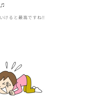
う♫
いけると最高ですね
‼︎