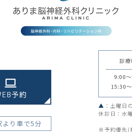
診療
9:00～
15:30～
WEB予約
▲
：土曜日の
休診日：水
駅より車で5分
※予約優先(