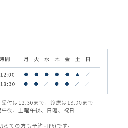
時間
月
火
水
木
金
土
日
12:00
●
●
●
●
●
▲
／
18:30
●
●
／
●
●
／
／
受付は12:30まで、診療は13:00まで
曜午後、土曜午後、日曜、祝日
初めての方も予約可能)です。