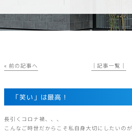
« 前の記事へ
│記事一覧│
「笑い」は最高！
長引くコロナ禍、、、
こんなご時世だからこそ私自身大切にしたいの