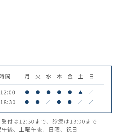
時間
月
火
水
木
金
土
日
12:00
●
●
●
●
●
▲
／
18:30
●
●
／
●
●
／
／
受付は12:30まで、診療は13:00まで
曜午後、土曜午後、日曜、祝日