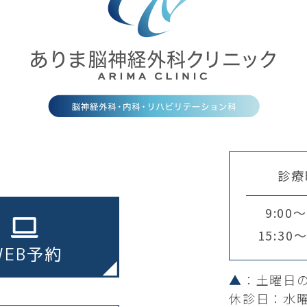
診療
9:00～
15:30～
WEB予約
▲
：土曜日の
休診日：水